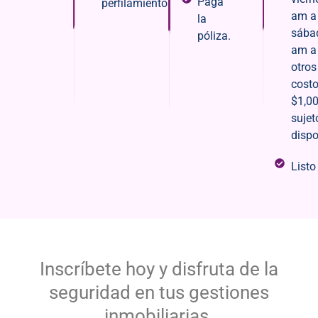
Paga
perfilamiento.
am a
la
sába
póliza.
am a 
otros
costo
$1,0
sujet
dispo
Listo
Inscríbete hoy y disfruta de la
seguridad en tus gestiones
inmobiliarias.