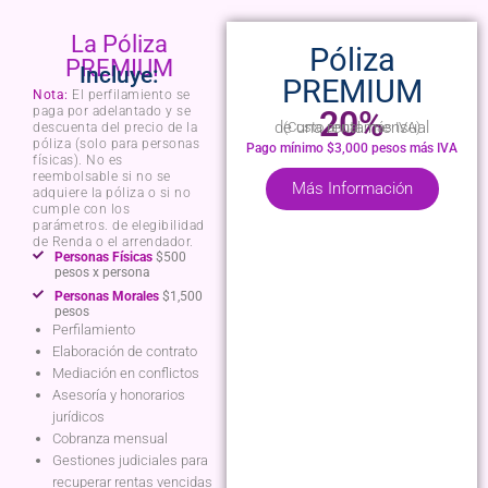
La Póliza
Póliza
PREMIUM
Incluye:
PREMIUM
Nota:
El perfilamiento se
paga por adelantado y se
20%
de una renta mensual
(Costo anual más IVA)
descuenta del precio de la
póliza (solo para personas
Pago mínimo $3,000 pesos más IVA
físicas). No es
reembolsable si no se
Más Información
adquiere la póliza o si no
cumple con los
parámetros. de elegibilidad
de Renda o el arrendador.
Personas
Físicas
$500
pesos x persona
Personas
Morales
$1,500
pesos
Perfilamiento
Elaboración de contrato
Mediación en conflictos
Asesoría y honorarios
jurídicos
Cobranza mensual
Gestiones judiciales para
recuperar rentas vencidas